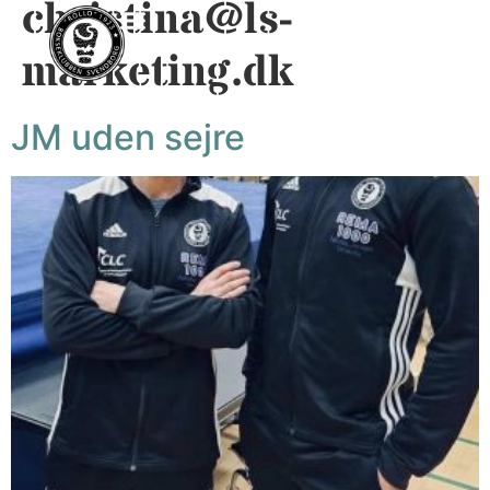
christina@ls-
marketing.dk
JM uden sejre