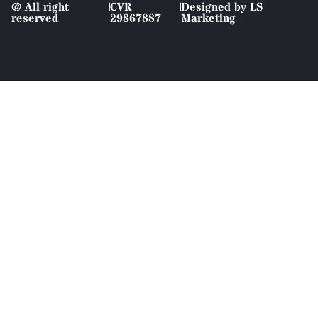
@ All right
|
CVR
|
Designed by LS
reserved
29867887
Marketing