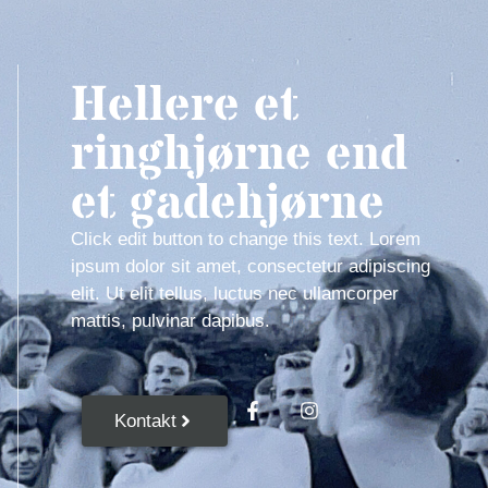
Hellere et
ringhjørne end
et gadehjørne
Click edit button to change this text. Lorem
ipsum dolor sit amet, consectetur adipiscing
elit. Ut elit tellus, luctus nec ullamcorper
mattis, pulvinar dapibus.
Kontakt