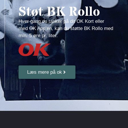
Støt BK Rollo
Hver gang du tanker på dit OK Kort eller
med OK App’en, kan du støtte BK Rollo med
min. 5 øre pr. liter.
Læs mere på ok