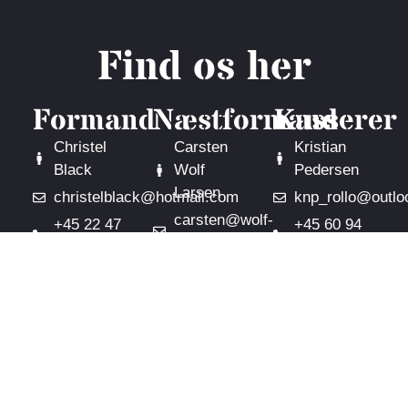
Find os her
Formand
Næstformand
Kasserer
Christel
Carsten
Kristian
Black
Wolf
Pedersen
Larsen
christelblack@hotmail.com
knp_rollo@outlo
carsten@wolf-
+45 22 47
+45 60 94
larsen.dk
42 80
48 91
+45 29 66
91 28