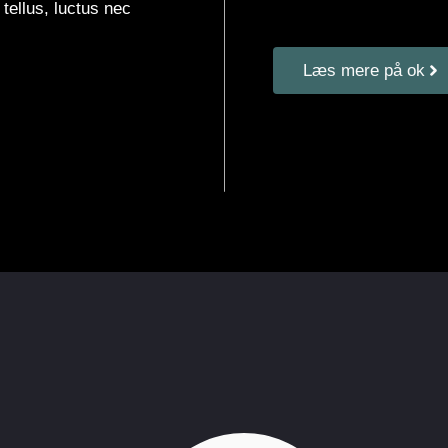
 tellus, luctus nec
Læs mere på ok