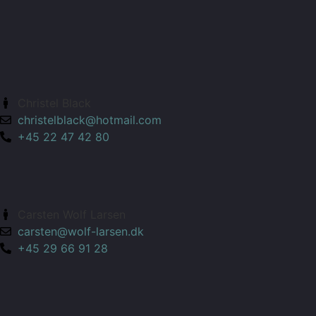
Christel Black
christelblack@hotmail.com
+45 22 47 42 80
Carsten Wolf Larsen
carsten@wolf-larsen.dk
+45 29 66 91 28