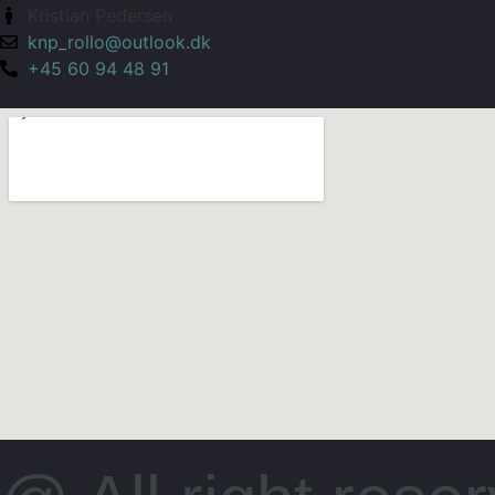
Kristian Pedersen
knp_rollo@outlook.dk
+45 60 94 48 91