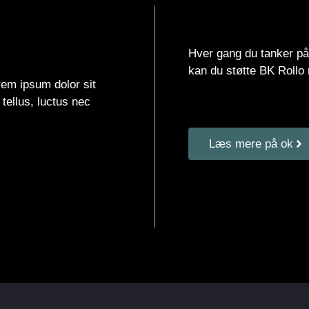
Hver gang du tanker på
kan du støtte BK Rollo m
orem ipsum dolor sit
 tellus, luctus nec
Læs mere på ok