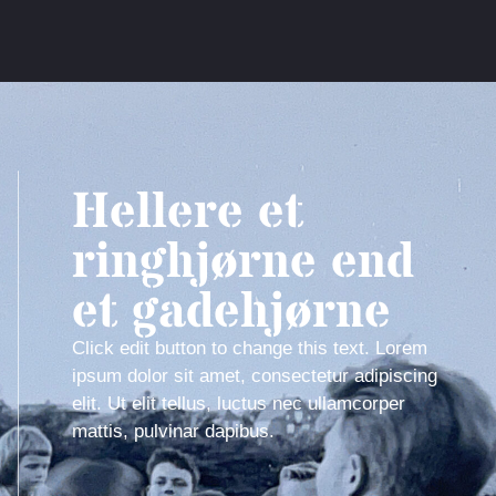
Hellere et
ringhjørne end
et gadehjørne
Click edit button to change this text. Lorem
ipsum dolor sit amet, consectetur adipiscing
elit. Ut elit tellus, luctus nec ullamcorper
mattis, pulvinar dapibus.