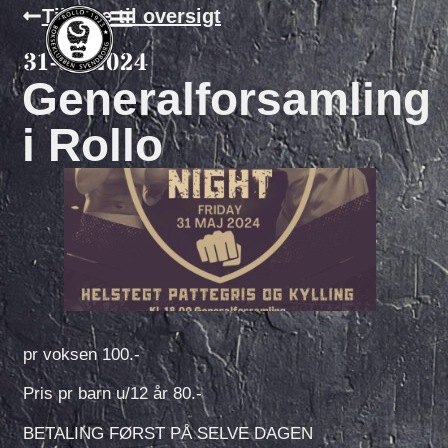
Tilbage til oversigt
31-03-2024
Generalforsamling
i Rollo
pr voksen 100.-
Pris
pr barn u/12 år 80.-
BETALING FØRST PÅ SELVE DAGEN