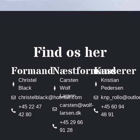
Find os her
Formand
Næstformand
Kasserer
Christel
Carsten
Kristian
Black
Wolf
Pedersen
Larsen
christelblack@hotmail.com
knp_rollo@outlo
carsten@wolf-
+45 22 47
+45 60 94
larsen.dk
42 80
48 91
+45 29 66
91 28