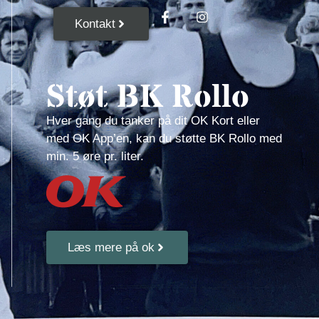
Kontakt
Støt BK Rollo
Hver gang du tanker på dit OK Kort eller
med OK App’en, kan du støtte BK Rollo med
min. 5 øre pr. liter.
Læs mere på ok