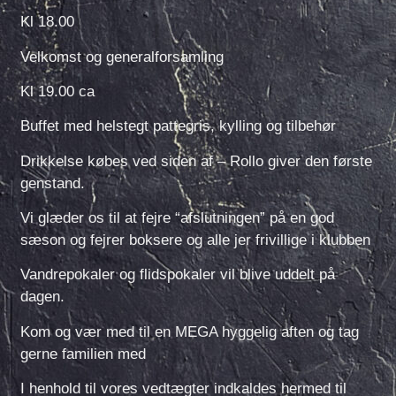
Kl 18.00
Velkomst og generalforsamling
Kl 19.00 ca
Buffet med helstegt pattegris, kylling og tilbehør
Drikkelse købes ved siden af – Rollo giver den første
genstand.
Vi glæder os til at fejre “afslutningen” på en god
sæson og fejrer boksere og alle jer frivillige i klubben
Vandrepokaler og flidspokaler vil blive uddelt på
dagen.
Kom og vær med til en MEGA hyggelig aften og tag
gerne familien med
I henhold til vores vedtægter indkaldes hermed til