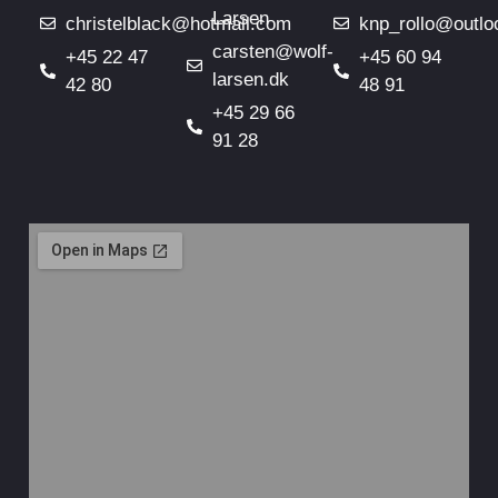
Larsen
christelblack@hotmail.com
knp_rollo@outlo
carsten@wolf-
+45 22 47
+45 60 94
larsen.dk
42 80
48 91
+45 29 66
91 28