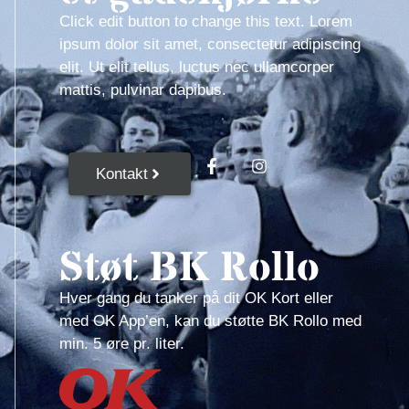
Click edit button to change this text. Lorem
ipsum dolor sit amet, consectetur adipiscing
elit. Ut elit tellus, luctus nec ullamcorper
mattis, pulvinar dapibus.
Kontakt
Støt BK Rollo
Hver gang du tanker på dit OK Kort eller
med OK App’en, kan du støtte BK Rollo med
min. 5 øre pr. liter.