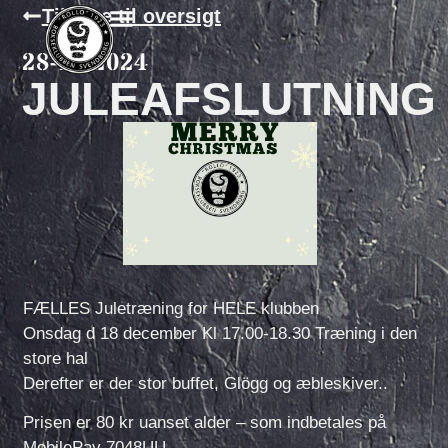
Tilbage til oversigt
28-11-2024
JULEAFSLUTNING
FÆLLES Juletræning for HELE klubben
Onsdag d 18 december Kl 17.00-18.30 Træning i den
store hal
Derefter er der stor buffet, Glögg og æbleskiver..
Prisen er 80 kr uanset alder – som indbetales på
MobilePay 7048UU