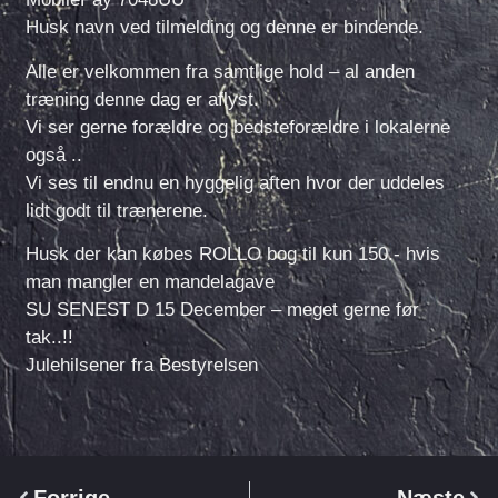
Husk navn ved tilmelding og denne er bindende.
Alle er velkommen fra samtlige hold – al anden
træning denne dag er aflyst.
Vi ser gerne forældre og bedsteforældre i lokalerne
også ..
Vi ses til endnu en hyggelig aften hvor der uddeles
lidt godt til trænerene.
Husk der kan købes ROLLO bog til kun 150.- hvis
man mangler en mandelagave
SU SENEST D 15 December – meget gerne før
tak..!!
Julehilsener fra Bestyrelsen
Forrige
Næste