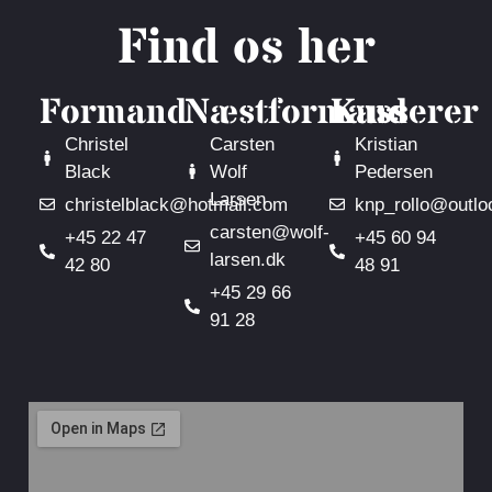
Find os her
Formand
Næstformand
Kasserer
Christel
Carsten
Kristian
Black
Wolf
Pedersen
Larsen
christelblack@hotmail.com
knp_rollo@outlo
carsten@wolf-
+45 22 47
+45 60 94
larsen.dk
42 80
48 91
+45 29 66
91 28