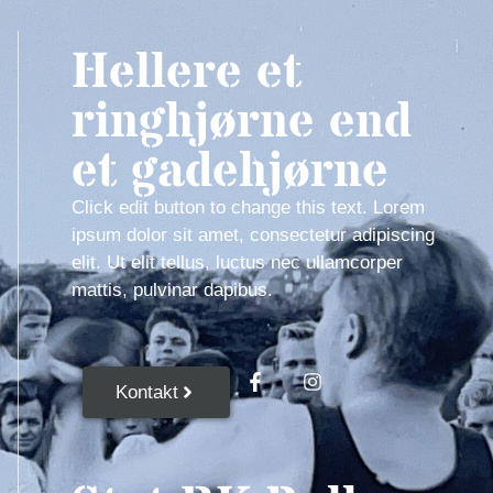
Hellere et
ringhjørne end
et gadehjørne
Click edit button to change this text. Lorem
ipsum dolor sit amet, consectetur adipiscing
elit. Ut elit tellus, luctus nec ullamcorper
mattis, pulvinar dapibus.
Kontakt