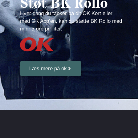
Støt BK Rollo
Hver gang du tanker på dit OK Kort eller
med OK App’en, kan du støtte BK Rollo med
min. 5 øre pr. liter.
Læs mere på ok