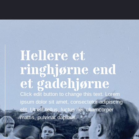
Hellere et
ringhjørne end
et gadehjørne
Click edit button to change this text. Lorem
ipsum dolor sit amet, consectetur adipiscing
elit. Ut elit tellus, luctus nec ullamcorper
mattis, pulvinar dapibus.