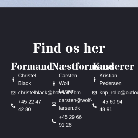
Find os her
Formand
Næstformand
Kasserer
Christel
Carsten
Kristian
Black
Wolf
Pedersen
Larsen
christelblack@hotmail.com
knp_rollo@outlo
carsten@wolf-
+45 22 47
+45 60 94
larsen.dk
42 80
48 91
+45 29 66
91 28