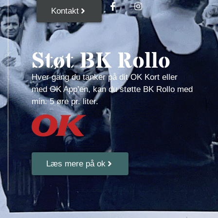
Kontakt
Støt BK Rollo
Hver gang du tanker på dit OK Kort eller
med OK App’en, kan du støtte BK Rollo med
min. 5 øre pr. liter.
Læs mere på ok