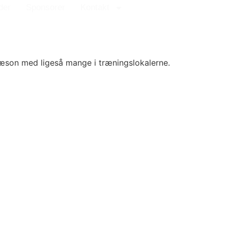
der
Sponsorer
Kontakt
 sæson med ligeså mange i træningslokalerne.