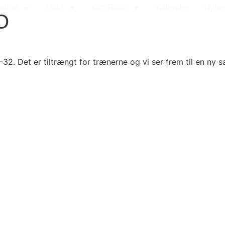
ation
Hold
Om Rollo
Kalender
Nyhe
O
32. Det er tiltrængt for trænerne og vi ser frem til en ny