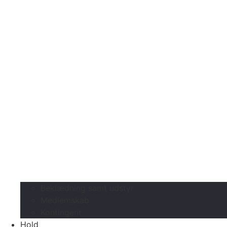
Beklædning samt udstyr
Medlemskab
Kontingent
Hold