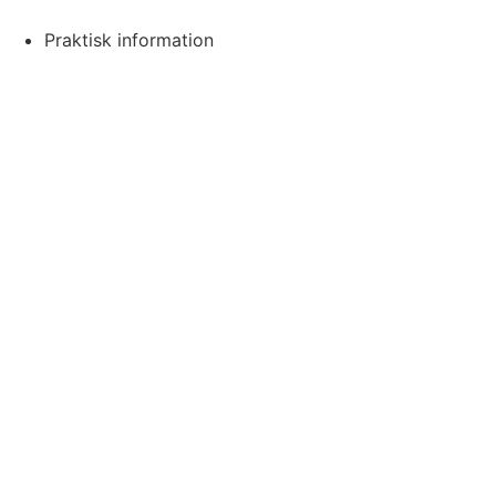
Videre
til
Praktisk information
indhold