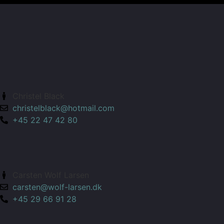
Christel Black
christelblack@hotmail.com
+45 22 47 42 80
Carsten Wolf Larsen
carsten@wolf-larsen.dk
+45 29 66 91 28