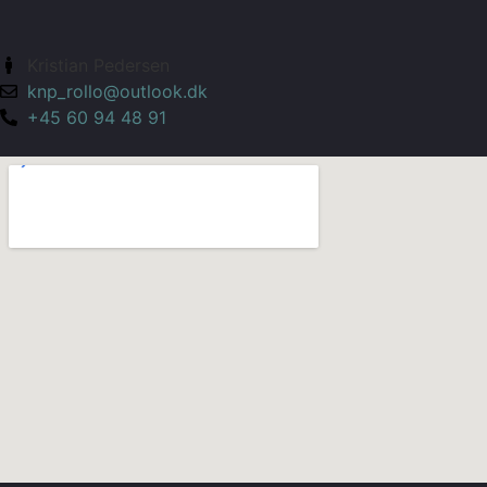
Kristian Pedersen
knp_rollo@outlook.dk
+45 60 94 48 91