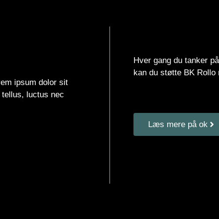
Hver gang du tanker på
kan du støtte BK Rollo m
orem ipsum dolor sit
 tellus, luctus nec
Læs mere på ok