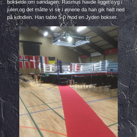
boksede om søndagen. Rasmus havde ligget syg i
julen og det måtte vi se i øjnene da han gik helt ned
på kondien. Han tabte 5-0 mod en Jyden bokser.