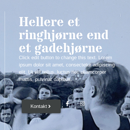
Hellere et
ringhjørne end
et gadehjørne
Click edit button to change this text. Lorem
ipsum dolor sit amet, consectetur adipiscing
elit. Ut elit tellus, luctus nec ullamcorper
mattis, pulvinar dapibus.
Kontakt