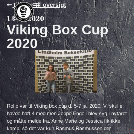
Tilbage til oversigt
13-01-2020
Viking Box Cup
2020
Rollo var til Viking box cup d. 5-7 ja. 2020. Vi skulle
havde haft 4 med men Jeppe Engell blev syg i nytåret
og måtte melde fra. Anne Marie og Jessica fik ikke
kamp, så det var kun Rasmus Rasmussen der