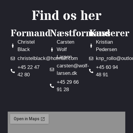
Find os her
Formand
Næstformand
Kasserer
Christel
Carsten
Kristian
Black
Wolf
Pedersen
Larsen
christelblack@hotmail.com
knp_rollo@outlo
carsten@wolf-
+45 22 47
+45 60 94
larsen.dk
42 80
48 91
+45 29 66
91 28