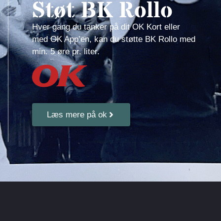
Støt BK Rollo
Hver gang du tanker på dit OK Kort eller
med OK App’en, kan du støtte BK Rollo med
min. 5 øre pr. liter.
Læs mere på ok