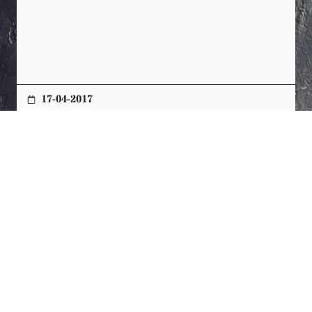
17-04-2017
Sommer Bootcamp
Så skydes første sommer bootcamp i gang i Midtbyhallen.
Foreninger og Solo fitnees er gået